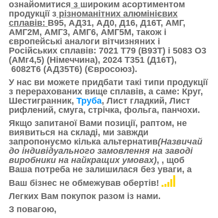
ознайомитися
з
широким асортиментом
продукції з
різноманітних алюмінієвих
сплавів:
В95, АД31, АД0, Д16, Д16Т, АМГ,
АМГ2М, АМГ3, АМГ6, АМГ5М, також і
європейські аналоги вітчизняних і
Російських сплавів:
7021 Т79 (В93Т) і 5083 О3
(АМг4,5) (Німеччина), 2024 Т351 (Д16Т),
6082Т6 (АД35Т6) (Євросоюз).
У нас ви можете придбати такі типи продукції
з перерахованих вище сплавів, а саме: Круг,
Шестигранник,
Труба
, Лист гладкий, Лист
рифлений, смуга, стрічка, фольга, панчохи.
Якщо запитаної Вами позиції, раптом, не
виявиться на складі,
ми завжди
запропонуємо кілька альтернатив
(Назвичай
до індивідуального замовлення на заводі
виробники на найкращих умовах)
,
, щоб
Ваша потреба не залишилася без уваги, а
Ваш бізнес не обмежував обертів!
Легких Вам покупок разом із нами.
З повагою,