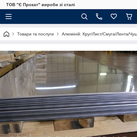
ТОВ "Є Прокат" вироби зі сталі
Товари та послуги
Алюміній: Круг/Лист/Смуга/Лента/Чу