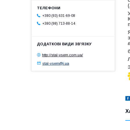
+380 (93) 631-69-08
+380 (98) 713-88-14
http://stal-vsem.com.ua/
stal-vsem@i.ua
Х