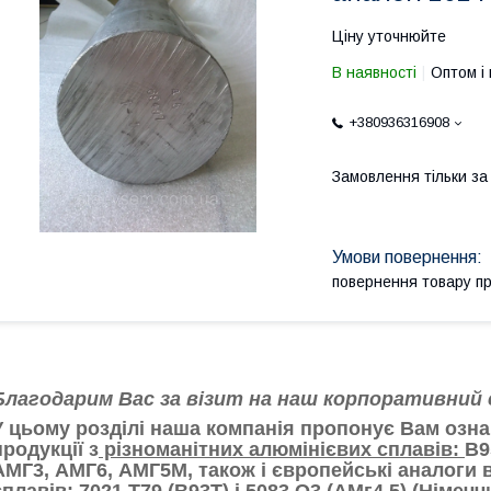
Ціну уточнюйте
В наявності
Оптом і 
+380936316908
Замовлення тільки з
повернення товару п
Благодарим Вас за візит на наш корпоративний
У цьому розділі наша компанія пропонує Вам озн
продукції з
різноманітних алюмінієвих сплавів:
В9
АМГ3, АМГ6, АМГ5М, також і європейські аналоги в