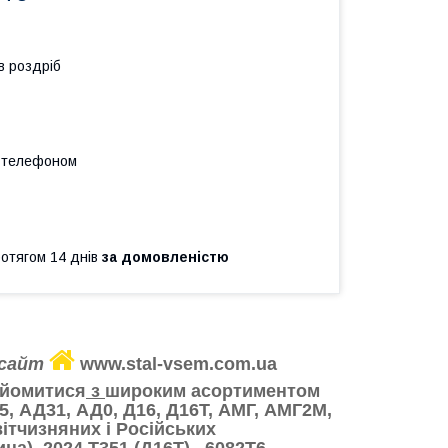
в роздріб
а телефоном
ротягом 14 днів
за домовленістю
 сайт
www.stal-vsem.com.ua
айомитися
з
широким асортиментом
5, АД31, АД0, Д16, Д16Т, АМГ, АМГ2М,
ітчизняних і Російських