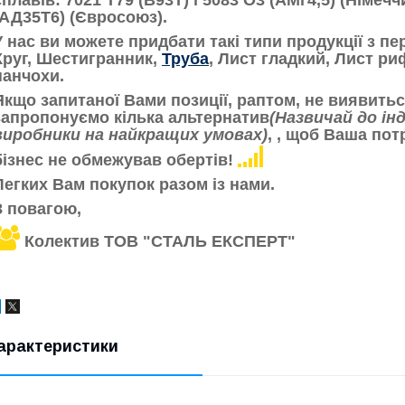
сплавів:
7021 Т79 (В93Т) і 5083 О3 (АМг4,5) (Німечч
(АД35Т6) (Євросоюз).
У нас ви можете придбати такі типи продукції з п
Круг, Шестигранник,
Труба
, Лист гладкий, Лист ри
панчохи.
Якщо запитаної Вами позиції, раптом, не виявитьс
запропонуємо кілька альтернатив
(Назвичай до ін
виробники на найкращих умовах)
,
, щоб Ваша пот
бізнес не обмежував обертів!
Легких Вам покупок разом із нами.
З повагою,
Колектив ТОВ "СТАЛЬ ЕКСПЕРТ"
арактеристики