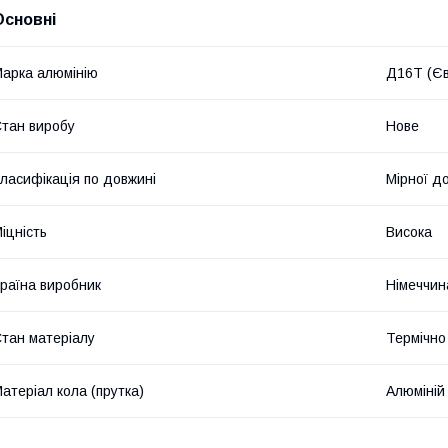
Основні
арка алюмінію
Д16Т (Єв
тан виробу
Нове
ласифікація по довжині
Мірної д
іцність
Висока
раїна виробник
Німеччин
тан матеріалу
Термічно
атеріал кола (прутка)
Алюміній