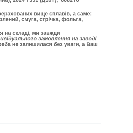
ина), 2024 Т351 (Д16Т), 6082Т6
ерерахованих вище сплавів, а саме:
флений, смуга, стрічка, фольга,
я на складі,
ми завжди
дивідуального замовлення на заводі
реба не залишилася без уваги, а Ваш