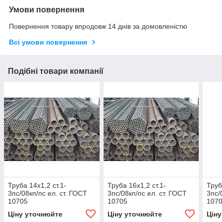
Умови повернення
Повернення товару впродовж 14 днів за домовленістю
Всі умови повернення
Подібні товари компанії
Труба 14х1,2 ст.1-
Труба 16х1,2 ст.1-
Труб
3пс/08кп/пс ел. ст. ГОСТ
3пс/08кп/пс ел. ст. ГОСТ
3пс/
10705
10705
107
Ціну уточнюйте
Ціну уточнюйте
Цін