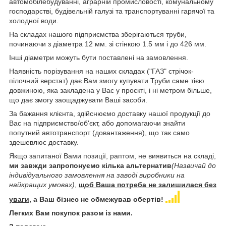
автомобілебудуванні, аграрній промисловості, комунальному
господарстві, будівельній галузі та транспортуванні гарячої та
холодної води.
На складах нашого підприємства зберігаються труби,
починаючи з діаметра 12 мм. зі стінкою 1.5 мм і до 426 мм.
Інші діаметри можуть бути поставлені на замовлення.
Наявність порізування на наших складах ("ГАЗ" стрічок-
пілочний верстат) дає Вам змогу купувати Труби саме тією
довжиною, яка закладена у Вас у проєкті, і ні метром більше,
що дає змогу заощаджувати Ваші засоби.
За бажання клієнта, здійснюємо доставку нашої продукції до
Вас на підприємство/об'єкт, або допомагаючи знайти
попутний автотранспорт (довантаження), що так само
здешевлює доставку.
Якщо запитаної Вами позиції, раптом, не виявиться на складі,
ми завжди запропонуємо кілька альтернатив
(Назвичай до
індивідуального замовлення на заводі виробники на
найкращих умовах)
,
щоб Ваша потреба не залишилася без
уваги
, а Ваш бізнес не обмежував обертів!
Легких Вам покупок разом із нами.