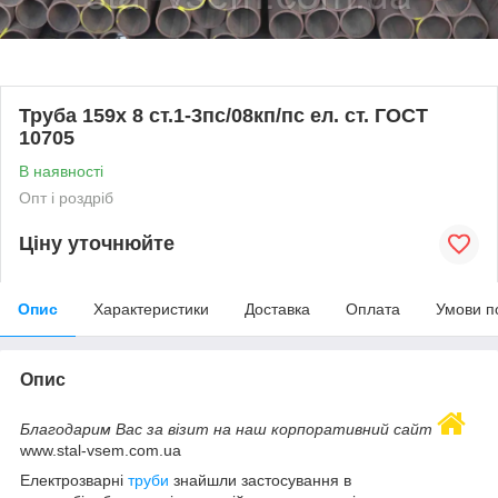
Труба 159х 8 ст.1-3пс/08кп/пс ел. ст. ГОСТ
10705
В наявності
Опт і роздріб
Ціну уточнюйте
Опис
Характеристики
Доставка
Оплата
Умови п
Опис
Благодарим Вас за візит на наш корпоративний сайт
www.stal-vsem.com.ua
Електрозварні
труби
знайшли застосування в