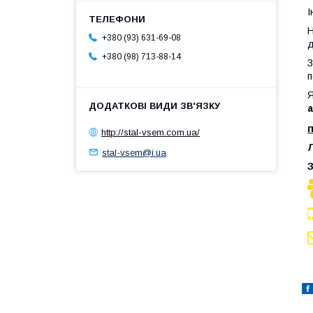
І
Н
+380 (93) 631-69-08
д
+380 (98) 713-88-14
З
п
Я
п
http://stal-vsem.com.ua/
Л
stal-vsem@i.ua
З