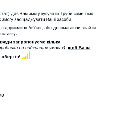
стат) дає Вам змогу купувати Труби саме тією
ає змогу заощаджувати Ваші засоби.
а підприємство/об'єкт, або допомагаючи знайти
оставку.
авжди запропонуємо кілька
виробники на найкращих умовах)
,
щоб Ваша
в обертів!
43