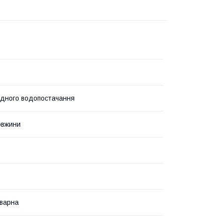
дного водопостачання
овжини
варна