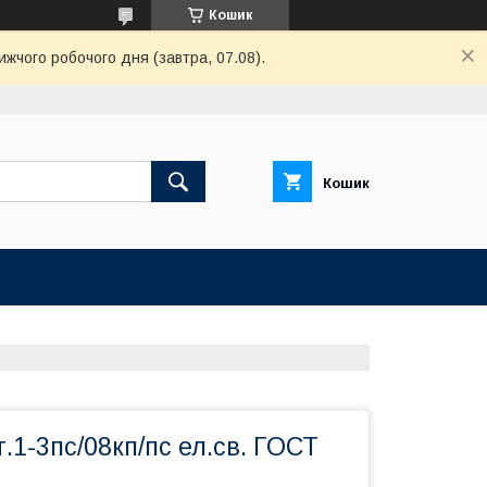
Кошик
ижчого робочого дня (завтра, 07.08).
Кошик
т.1-3пс/08кп/пс ел.св. ГОСТ