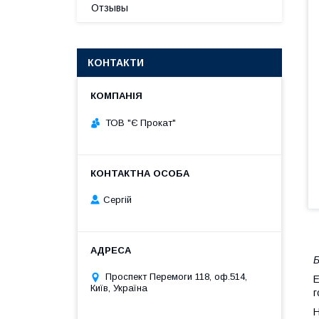
Отзывы
КОНТАКТИ
ТОВ "Є Прокат"
Сергій
Б
Проспект Перемоги 118, оф.514,
Е
Київ, Україна
г
Н