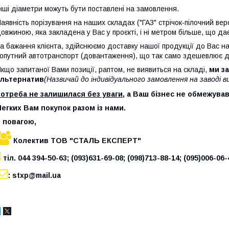
нші діаметри можуть бути поставлені на замовлення.
аявність порізування на наших складах ("ГАЗ" стрічок-пілочний вер
овжиною, яка закладена у Вас у проєкті, і ні метром більше, що д
а бажання клієнта, здійснюємо доставку нашої продукції до Вас н
опутний автотранспорт (довантаження), що так само здешевлює д
кщо запитаної Вами позиції, раптом, не виявиться на складі,
ми з
альтернатив
(Назвичай до індивідуального замовлення на заводі 
отреба не залишилася без уваги
, а Ваш бізнес не обмежува
егких Вам покупок разом із нами.
 повагою,
Колектив ТОВ "СТАЛЬ ЕКСПЕРТ"
тіл. 044 394-50-63; (093)631-69-08; (098)713-88-14; (095)006-06-
: stxp@mail.ua