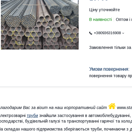
Ціну уточнюйте
В наявності
Оптом і 
+380936316908
Замовлення тільки з
повернення товару п
лагодарим Вас за візит на наш корпоративний сайт
www.sta
лектрозварні
труби
знайшли застосування в автомобілебудуванні, 
осподарстві, будівельній галузі та транспортуванні гарячої та холо
а складах нашого підприємства зберігаються труби, починаючи з діа