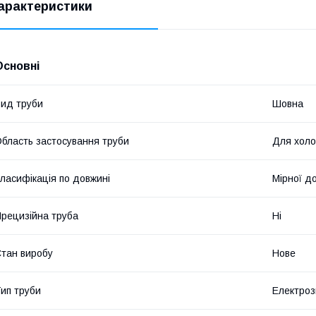
арактеристики
Основні
ид труби
Шовна
бласть застосування труби
Для холо
ласифікація по довжині
Мірної д
рецизійна труба
Ні
тан виробу
Нове
ип труби
Електроз