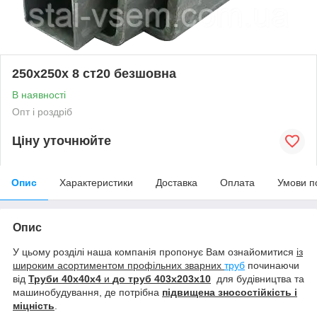
250х250х 8 ст20 безшовна
В наявності
Опт і роздріб
Ціну уточнюйте
Опис
Характеристики
Доставка
Оплата
Умови п
Опис
У цьому розділі наша компанія пропонує Вам ознайомитися
із
широким асортиментом профільних зварних
труб
починаючи
від
Труби 40х40х4
и
до труб
403х203х10
для будівництва та
машинобудування, де потрібна
підвищена зносостійкість і
міцність
.