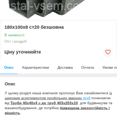
180х100х8 ст20 безшовна
В наявності
Опт і роздріб
Ціну уточнюйте
Опис
Характеристики
Доставка
Оплата
Умови п
Опис
У цьому розділі наша компанія пропонує Вам ознайомитися
із
широким асортиментом профільних зварних
труб
починаючи
від
Труби 40х40х4
и
до труб
403х203х10
для будівництва та
машинобудування, де потрібна
підвищена зносостійкість і
міцність
.