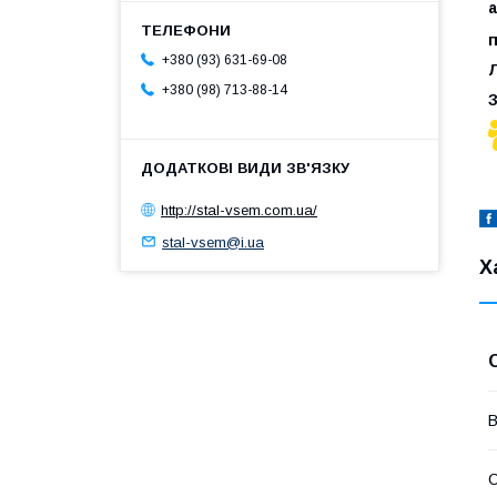
п
+380 (93) 631-69-08
Л
+380 (98) 713-88-14
З
http://stal-vsem.com.ua/
stal-vsem@i.ua
Х
В
С