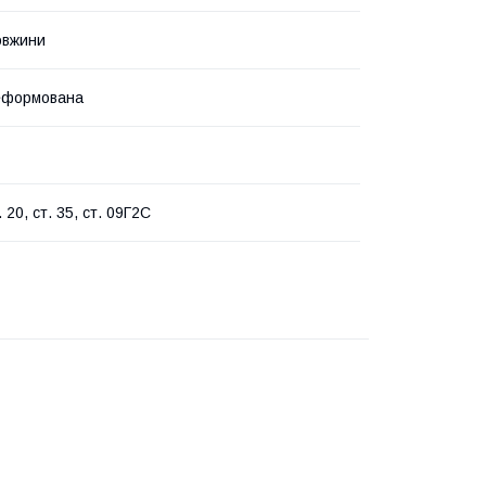
овжини
еформована
. 20, ст. 35, ст. 09Г2С