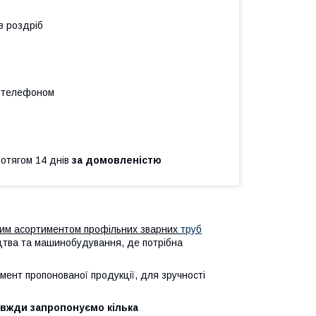
в роздріб
а телефоном
ротягом 14 днів
за домовленістю
ким асортиментом профільних зварних
труб
тва та машинобудування, де потрібна
ент пропонованої продукції, для зручності
авжди запропонуємо кілька