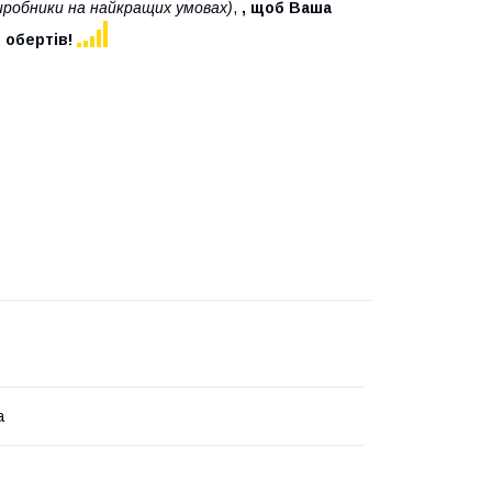
виробники на найкращих умовах)
,
, щоб Ваша
 обертів!
а