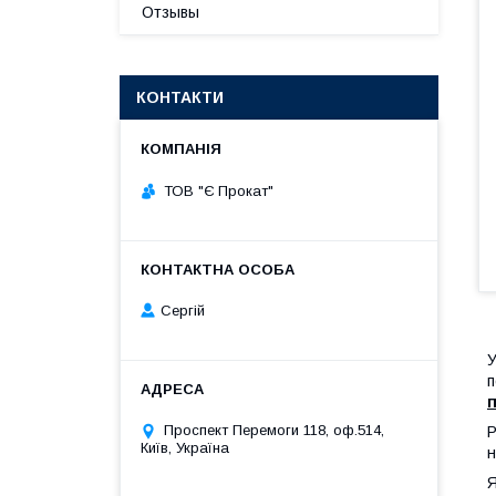
Отзывы
КОНТАКТИ
ТОВ "Є Прокат"
Сергій
У
п
п
Проспект Перемоги 118, оф.514,
Р
Київ, Україна
н
Я