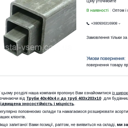
Ціну уточнюйте
В наявності
Оптом і 
+380936316908
Замовлення тільки з
повернення товару п
 цьому розділі наша компанія пропонує Вам ознайомитися
із широ
очинаючи від
Труби 40х40х4
и
до труб
403х203х10
для будівниц
ідвищена зносостійкість і міцність
.
егулярно поповнюємо склади та намагаємося розширювати асортим
аших клієнтів.
кщо запитаної Вами позиції, раптом, не виявиться на складі,
ми з