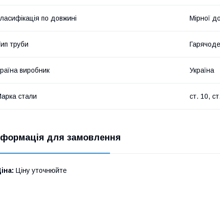
ласифікація по довжині
Мірної д
ип труби
Гарячод
раїна виробник
Україна
арка стали
ст. 10, ст
нформація для замовлення
іна:
Ціну уточнюйте