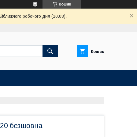
Кошик
айближчого робочого дня (10.08).
Кошик
т20 безшовна