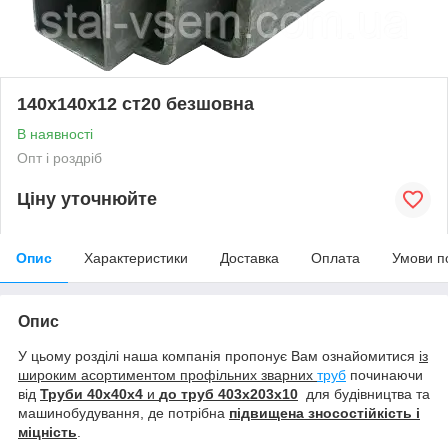
140х140х12 ст20 безшовна
В наявності
Опт і роздріб
Ціну уточнюйте
Опис
Характеристики
Доставка
Оплата
Умови п
Опис
У цьому розділі наша компанія пропонує Вам ознайомитися
із
широким асортиментом профільних зварних
труб
починаючи
від
Труби 40х40х4
и
до труб
403х203х10
для будівництва та
машинобудування, де потрібна
підвищена зносостійкість і
міцність
.