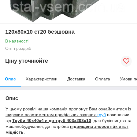
120х80х10 ст20 безшовна
В наявності
Опт і роздріб
Ціну уточнюйте
Опис
Характеристики
Доставка
Оплата
Умови п
Опис
У цьому розділі наша компанія пропонує Вам ознайомитися
із
широким асортиментом профільних зварних
труб
починаючи
від
Труби 40х40х4
и
до труб
403х203х10
для будівництва та
машинобудування, де потрібна
підвищена зносостійкість і
міцність
.