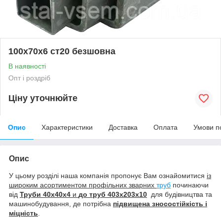
100х70х6 ст20 безшовна
В наявності
Опт і роздріб
Ціну уточнюйте
Опис
Характеристики
Доставка
Оплата
Умови п
Опис
У цьому розділі наша компанія пропонує Вам ознайомитися
із
широким асортиментом профільних зварних
труб
починаючи
від
Труби 40х40х4
и
до труб
403х203х10
для будівництва та
машинобудування, де потрібна
підвищена зносостійкість і
міцність
.