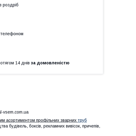
в роздріб
а телефоном
ротягом 14 днів
за домовленістю
l-vsem.com.ua
ким асортиментом профільних зварних
труб
ва будівель, боксів, рекламних вивісок, причепів,