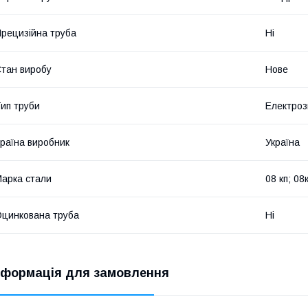
рецизійна труба
Ні
тан виробу
Нове
ип труби
Електроз
раїна виробник
Україна
арка стали
08 кп; 08
цинкована труба
Ні
нформація для замовлення