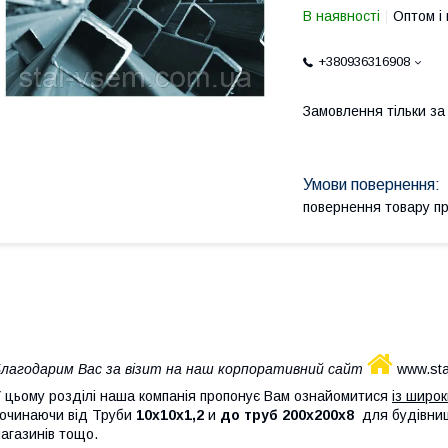
В наявності
Оптом і 
+380936316908
Замовлення тільки з
повернення товару п
лагодарим Вас за візит на наш корпоративний сайт
www.sta
 цьому розділі наша компанія пропонує Вам ознайомитися
із широ
очинаючи від Труби
10х10х1,2
и
до труб 200х200х8
для будівницт
агазинів тощо.