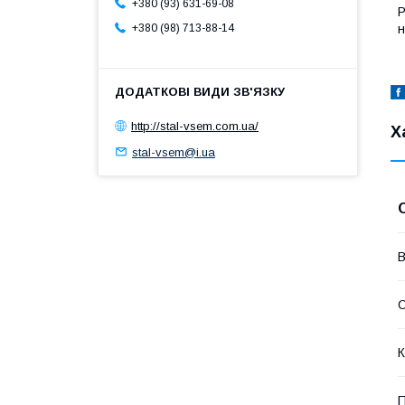
+380 (93) 631-69-08
Р
н
+380 (98) 713-88-14
http://stal-vsem.com.ua/
Х
stal-vsem@i.ua
В
О
К
П