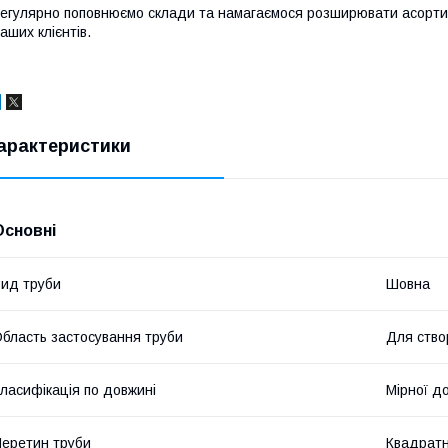
егулярно поповнюємо склади та намагаємося розширювати асортим
аших клієнтів.
арактеристики
Основні
ид труби
Шовна
бласть застосування труби
Для ство
ласифікація по довжині
Мірної д
еретин труби
Квадрат