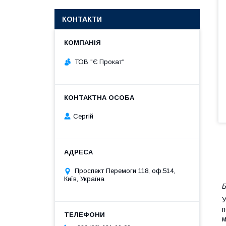
КОНТАКТИ
ТОВ "Є Прокат"
Сергій
Проспект Перемоги 118, оф.514,
Київ, Україна
Б
У
п
м