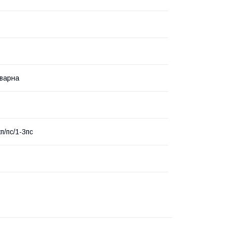
варна
кп/пс/1-3пс