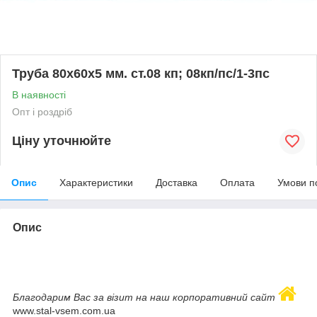
Труба 80х60х5 мм. ст.08 кп; 08кп/пс/1-3пс
В наявності
Опт і роздріб
Ціну уточнюйте
Опис
Характеристики
Доставка
Оплата
Умови п
Опис
Благодарим Вас за візит на наш корпоративний сайт
www.stal-vsem.com.ua