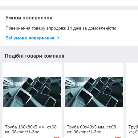
Умови повернення
Повернення товару впродовж 14 днів за домовленістю
Всі умови повернення
Подібні товари компанії
Труба 160х80х5 мм. ст.08
Труба 60х40х5 мм. ст.08
Труб
кп; 08кп/пс/1-3пс
кп; 08кп/пс/1-3пс
кп; 