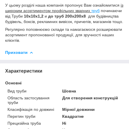
У цьому розділі наша компанія пропонує Вам ознайомитися
із
широким асортиментом профільних зварних
труб
починаючи
від Труби
10х10х1,2
и
до труб 200х200х8
для будівництва
будівель, боксів, рекламних вивісок, причепів, магазинів тощо.
Регулярно поповнюємо склади та намагаємося розширювати
асортимент пропонованої продукції, для зручності наших
клієнтів.
Приховати
Характеристики
Основні
Вид труби
Шовна
Область застосування
Для створення конструкцій
труби
Класифікація по довжині
Мірної довжини
Перетин труби
Квадратне
Прецизійна труба
Ні