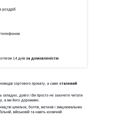
в роздріб
а телефоном
ротягом 14 днів
за домовленістю
новидів сортового прокату, а саме
сталевий
ь складно, довго і Ви просто не захочете читати
у, а ми його дорожимо.
ництві шпильок, болтів, метизів і зміцнювальних
ьній, військовій та навіть космічній