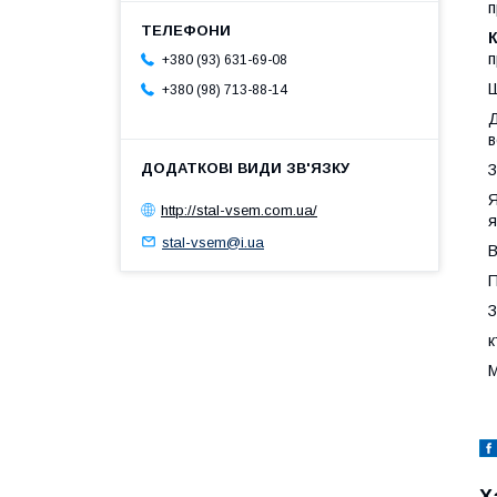
п
п
+380 (93) 631-69-08
Ш
+380 (98) 713-88-14
Д
в
З
Я
http://stal-vsem.com.ua/
я
stal-vsem@i.ua
В
П
З
к
М