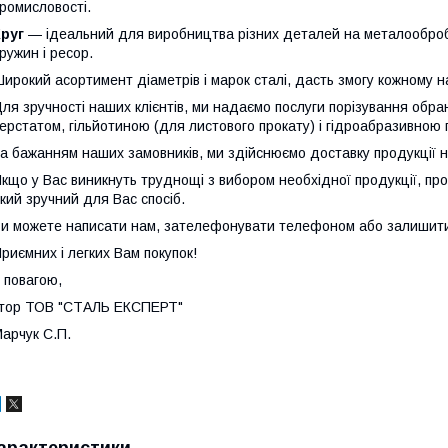
ромисловості.
Круг
— ідеальний для виробництва різних деталей на металооброб
ружин і ресор.
ирокий асортимент діаметрів і марок сталі, дасть змогу кожному н
ля зручності наших клієнтів, ми надаємо послуги порізування обран
ерстатом, гільйотиною (для листового прокату) і гідроабразивною 
а бажанням наших замовників, ми здійснюємо доставку продукції на 
кщо у Вас виникнуть труднощі з вибором необхідної продукції, пр
кий зручний для Вас спосіб.
и можете написати нам, зателефонувати телефоном або залишити з
риємних і легких Вам покупок!
 повагою,
тор ТОВ "СТАЛЬ ЕКСПЕРТ"
арчук С.П.