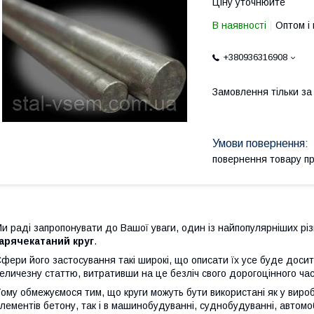
Ціну уточнюйте
В наявності
Оптом і 
+380936316908
Замовлення тільки з
повернення товару п
и раді запропонувати до Вашої уваги, один із найпопулярніших різ
арячекатаний круг
.
фери його застосування такі широкі, що описати їх усе буде досит
еличезну статтю, витративши на це безліч свого дорогоцінного час
ому обмежуємося тим, що круги можуть бути використані як у вироб
лементів бетону, так і в машинобудуванні, суднобудуванні, автомобіл