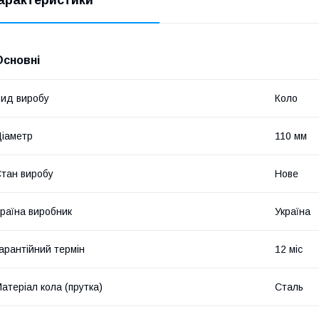
арактеристики
Основні
ид виробу
Коло
іаметр
110 мм
тан виробу
Нове
раїна виробник
Україна
арантійний термін
12 міс
атеріал кола (прутка)
Сталь