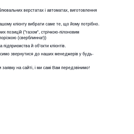
лювальних верстатах і автоматах, виготовлення
ашому клієнту вибрати саме те, що йому потрібно.
их позицій ("газом", стрічкою-пілоновим
порізкою (сверблинна!))
підприємства й об'єкти клієнтів.
осимо звернутися до наших менеджерів у будь-
аявку на сайті, і ми самі Вам передзвінимо!