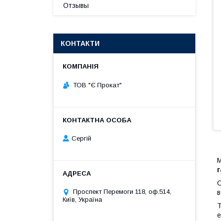
Отзывы
КОНТАКТИ
ТОВ "Є Прокат"
Сергій
М
г
С
Проспект Перемоги 118, оф.514,
в
Київ, Україна
Т
е