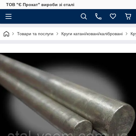
ТОВ "Є Прокат" вироби зі сталі
Товари та послуги
Круги катані/ковані/калібровані
Кр