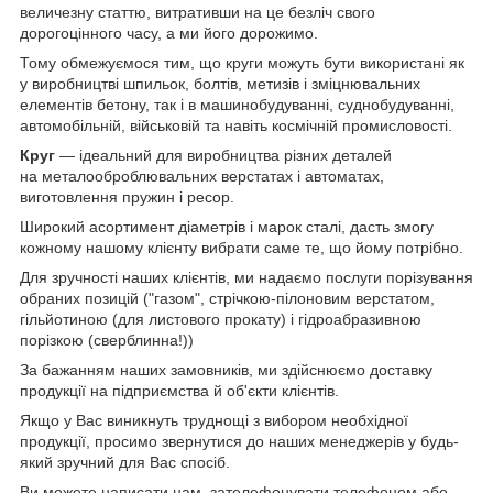
величезну статтю, витративши на це безліч свого
дорогоцінного часу, а ми його дорожимо.
Тому обмежуємося тим, що круги можуть бути використані як
у виробництві шпильок, болтів, метизів і зміцнювальних
елементів бетону, так і в машинобудуванні, суднобудуванні,
автомобільній, військовій та навіть космічній промисловості.
Круг
— ідеальний для виробництва різних деталей
на металооброблювальних верстатах і автоматах,
виготовлення пружин і ресор.
Широкий асортимент діаметрів і марок сталі, дасть змогу
кожному нашому клієнту вибрати саме те, що йому потрібно.
Для зручності наших клієнтів, ми надаємо послуги порізування
обраних позицій ("газом", стрічкою-пілоновим верстатом,
гільйотиною (для листового прокату) і гідроабразивною
порізкою (сверблинна!))
За бажанням наших замовників, ми здійснюємо доставку
продукції на підприємства й об'єкти клієнтів.
Якщо у Вас виникнуть труднощі з вибором необхідної
продукції, просимо звернутися до наших менеджерів у будь-
який зручний для Вас спосіб.
Ви можете написати нам, зателефонувати телефоном або