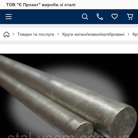
ТОВ "Є Прокат" вироби зі сталі
Товари та послуги
Круги катані/ковані/калібровані
Кр