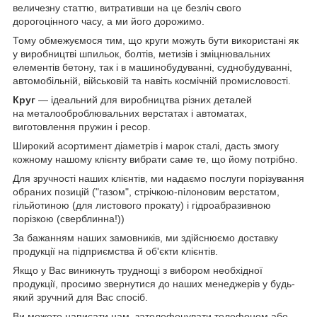
величезну статтю, витративши на це безліч свого
дорогоцінного часу, а ми його дорожимо.
Тому обмежуємося тим, що круги можуть бути використані як
у виробництві шпильок, болтів, метизів і зміцнювальних
елементів бетону, так і в машинобудуванні, суднобудуванні,
автомобільній, військовій та навіть космічній промисловості.
Круг
— ідеальний для виробництва різних деталей
на металооброблювальних верстатах і автоматах,
виготовлення пружин і ресор.
Широкий асортимент діаметрів і марок сталі, дасть змогу
кожному нашому клієнту вибрати саме те, що йому потрібно.
Для зручності наших клієнтів, ми надаємо послуги порізування
обраних позицій ("газом", стрічкою-пілоновим верстатом,
гільйотиною (для листового прокату) і гідроабразивною
порізкою (сверблинна!))
За бажанням наших замовників, ми здійснюємо доставку
продукції на підприємства й об'єкти клієнтів.
Якщо у Вас виникнуть труднощі з вибором необхідної
продукції, просимо звернутися до наших менеджерів у будь-
який зручний для Вас спосіб.
Ви можете написати нам, зателефонувати телефоном або