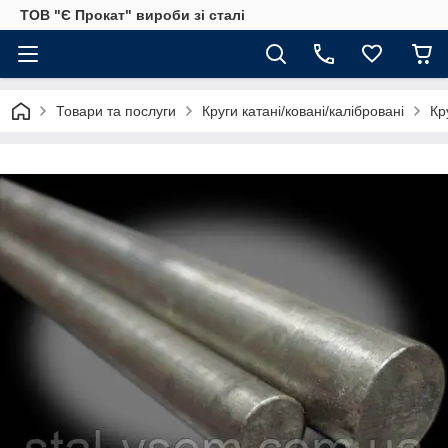
ТОВ "Є Прокат" вироби зі сталі
Товари та послуги
Круги катані/ковані/калібровані
Кр