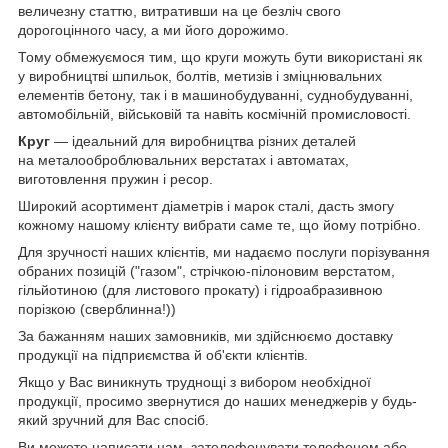
величезну статтю, витративши на це безліч свого
дорогоцінного часу, а ми його дорожимо.
Тому обмежуємося тим, що круги можуть бути використані як
у виробництві шпильок, болтів, метизів і зміцнювальних
елементів бетону, так і в машинобудуванні, суднобудуванні,
автомобільній, військовій та навіть космічній промисловості.
Круг
— ідеальний для виробництва різних деталей
на металооброблювальних верстатах і автоматах,
виготовлення пружин і ресор.
Широкий асортимент діаметрів і марок сталі, дасть змогу
кожному нашому клієнту вибрати саме те, що йому потрібно.
Для зручності наших клієнтів, ми надаємо послуги порізування
обраних позицій ("газом", стрічкою-пілоновим верстатом,
гільйотиною (для листового прокату) і гідроабразивною
порізкою (сверблинна!))
За бажанням наших замовників, ми здійснюємо доставку
продукції на підприємства й об'єкти клієнтів.
Якщо у Вас виникнуть труднощі з вибором необхідної
продукції, просимо звернутися до наших менеджерів у будь-
який зручний для Вас спосіб.
Ви можете написати нам, зателефонувати телефоном або