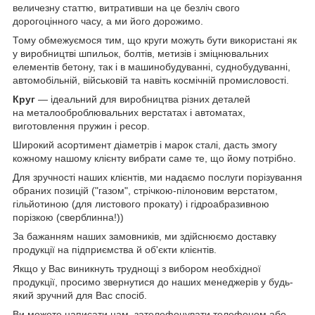
величезну статтю, витративши на це безліч свого
дорогоцінного часу, а ми його дорожимо.
Тому обмежуємося тим, що круги можуть бути використані як
у виробництві шпильок, болтів, метизів і зміцнювальних
елементів бетону, так і в машинобудуванні, суднобудуванні,
автомобільній, військовій та навіть космічній промисловості.
Круг
— ідеальний для виробництва різних деталей
на металооброблювальних верстатах і автоматах,
виготовлення пружин і ресор.
Широкий асортимент діаметрів і марок сталі, дасть змогу
кожному нашому клієнту вибрати саме те, що йому потрібно.
Для зручності наших клієнтів, ми надаємо послуги порізування
обраних позицій ("газом", стрічкою-пілоновим верстатом,
гільйотиною (для листового прокату) і гідроабразивною
порізкою (сверблинна!))
За бажанням наших замовників, ми здійснюємо доставку
продукції на підприємства й об'єкти клієнтів.
Якщо у Вас виникнуть труднощі з вибором необхідної
продукції, просимо звернутися до наших менеджерів у будь-
який зручний для Вас спосіб.
Ви можете написати нам, зателефонувати телефоном або