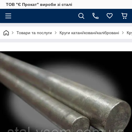
ТОВ "Є Прокат" вироби зі сталі
Товари та послуги
Круги катані/ковані/калібровані
Кр