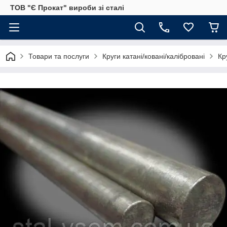
ТОВ "Є Прокат" вироби зі сталі
Товари та послуги
Круги катані/ковані/калібровані
Кр