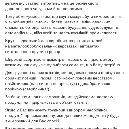
величезну статтю, витративши на це безліч свого
дорогоцінного часу, а ми його дорожимо.
Тому обмежуємося тим, що круги можуть бути використані як
у виробництві шпильок, болтів, метизів і зміцнювальних
елементів бетону, так і в машинобудуванні, суднобудуванні,
автомобільній, військовій та навіть космічній промисловості.
Круг
— ідеальний для виробництва різних деталей
на металооброблювальних верстатах і автоматах,
виготовлення пружин і ресор.
Широкий асортимент діаметрів і марок сталі, дасть змогу
кожному нашому клієнту вибрати саме те, що йому потрібно.
Для зручності наших клієнтів, ми надаємо послуги порізування
обраних позицій ("газом", стрічкою-пілоновим верстатом,
гільйотиною (для листового прокату) і гідроабразивною
порізкою (сверблинна!))
За бажанням наших замовників, ми здійснюємо доставку
продукції на підприємства й об'єкти клієнтів.
Якщо у Вас виникнуть труднощі з вибором необхідної
продукції, просимо звернутися до наших менеджерів у будь-
який зручний для Вас спосіб.
Ви можете написати нам, зателефонувати телефоном або