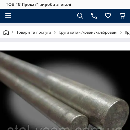
ТОВ "Є Прокат" вироби зі сталі
Товари та послуги
Круги катані/ковані/калібровані
Кр