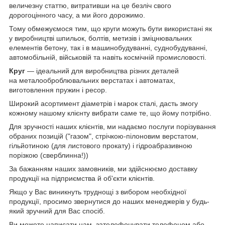
величезну статтю, витративши на це безліч свого
дорогоцінного часу, а ми його дорожимо.
Тому обмежуємося тим, що круги можуть бути використані як
у виробництві шпильок, болтів, метизів і зміцнювальних
елементів бетону, так і в машинобудуванні, суднобудуванні,
автомобільній, військовій та навіть космічній промисловості.
Круг
— ідеальний для виробництва різних деталей
на металооброблювальних верстатах і автоматах,
виготовлення пружин і ресор.
Широкий асортимент діаметрів і марок сталі, дасть змогу
кожному нашому клієнту вибрати саме те, що йому потрібно.
Для зручності наших клієнтів, ми надаємо послуги порізування
обраних позицій ("газом", стрічкою-пілоновим верстатом,
гільйотиною (для листового прокату) і гідроабразивною
порізкою (сверблинна!))
За бажанням наших замовників, ми здійснюємо доставку
продукції на підприємства й об'єкти клієнтів.
Якщо у Вас виникнуть труднощі з вибором необхідної
продукції, просимо звернутися до наших менеджерів у будь-
який зручний для Вас спосіб.
Ви можете написати нам, зателефонувати телефоном або