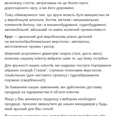
величезну статтю, витративши на це безліч свого
дорогоцінного часу, а ми його дорожимо.
Тому обмежуємося тим, що круги можуть бути використані як
у виробництві шпильок, болтів, метизів і зміцнювальних
елементів бетону, так і в машинобудуванні, суднобудуванні,
автомобільній, військовій та навіть космічній промисловості.
Круг
— ідеальний для виробництва різних деталей
на металооброблювальних верстатах і автоматах,
виготовлення пружин і ресор.
Широкий асортимент діаметрів і марок сталі, дасть змогу
кожному нашому клієнту вибрати саме те, що йому потрібно.
Для зручності наших клієнтів, ми надаємо послуги порізування
обраних позицій ("газом", стрічкою-пілоновим верстатом,
гільйотиною (для листового прокату) і гідроабразивною
порізкою (сверблинна!))
За бажанням наших замовників, ми здійснюємо доставку
продукції на підприємства й об'єкти клієнтів.
Якщо у Вас виникнуть труднощі з вибором необхідної
продукції, просимо звернутися до наших менеджерів у будь-
який зручний для Вас спосіб.
Ви можете написати нам, зателефонувати телефоном або