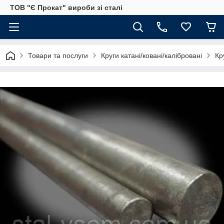
ТОВ "Є Прокат" вироби зі сталі
Товари та послуги
Круги катані/ковані/калібровані
Кр