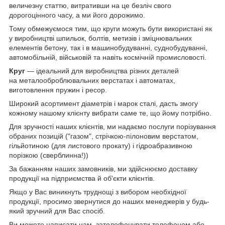
величезну статтю, витративши на це безліч свого
дорогоцінного часу, а ми його дорожимо.
Тому обмежуємося тим, що круги можуть бути використані як
у виробництві шпильок, болтів, метизів і зміцнювальних
елементів бетону, так і в машинобудуванні, суднобудуванні,
автомобільній, військовій та навіть космічній промисловості.
Круг
— ідеальний для виробництва різних деталей
на металооброблювальних верстатах і автоматах,
виготовлення пружин і ресор.
Широкий асортимент діаметрів і марок сталі, дасть змогу
кожному нашому клієнту вибрати саме те, що йому потрібно.
Для зручності наших клієнтів, ми надаємо послуги порізування
обраних позицій ("газом", стрічкою-пілоновим верстатом,
гільйотиною (для листового прокату) і гідроабразивною
порізкою (сверблинна!))
За бажанням наших замовників, ми здійснюємо доставку
продукції на підприємства й об'єкти клієнтів.
Якщо у Вас виникнуть труднощі з вибором необхідної
продукції, просимо звернутися до наших менеджерів у будь-
який зручний для Вас спосіб.
Ви можете написати нам, зателефонувати телефоном або