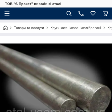
ТОВ "Є Прокат" вироби зі сталі
Товари та послуги
Круги катані/ковані/калібровані
Кр