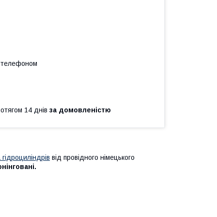
а телефоном
ротягом 14 днів
за домовленістю
 гідроциліндрів
від провідного німецького
онінговані.