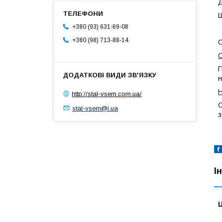
Д
Ш
+380 (93) 631-69-08
+380 (98) 713-88-14
О
П
н
Н
http://stal-vsem.com.ua/
О
stal-vsem@i.ua
з
І
Ц