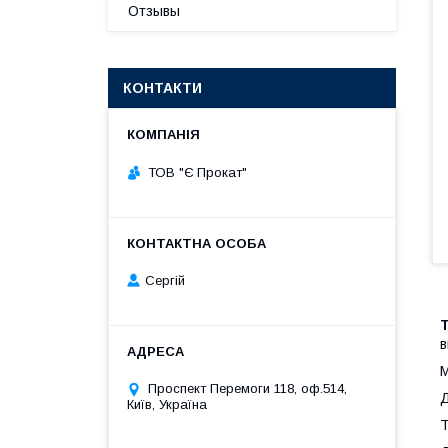
Отзывы
КОНТАКТИ
ТОВ "Є Прокат"
Сергій
в
М
Проспект Перемоги 118, оф.514,
Д
Київ, Україна
Т