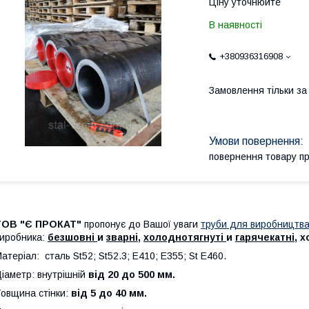
Ціну уточнюйте
В наявності
+380936316908
Замовлення тільки з
повернення товару п
ТОВ "
Є ПРОКАТ"
пропонує до Вашої уваги
труби для виробництва
иробника:
безшовні
и
зварні
,
холоднотягнуті
и
гарячекатні
, х
атеріал: сталь St52; St52.3; E410; E355; St E460.
іаметр: внутрішній
від 20 до 500 мм.
овщина стінки:
від 5 до 40 мм.