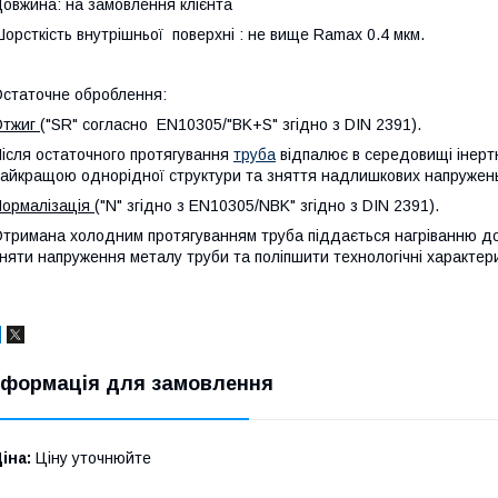
овжина: на замовлення клієнта
орсткість внутрішньої поверхні : не вище Ramax 0.4 мкм.
статочне оброблення:
Отжиг
("SR" согласно EN10305/"BK+S" згідно з DIN 2391).
ісля остаточного протягування
труба
відпалює в середовищі інерт
айкращою однорідної структури та зняття надлишкових напружен
ормалізація
("N" згідно з EN10305/NBK" згідно з DIN 2391).
тримана холодним протягуванням труба піддається нагріванню до
няти напруження металу труби та поліпшити технологічні характер
нформація для замовлення
іна:
Ціну уточнюйте