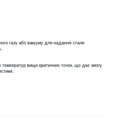
ного газу або вакууму для надання стали
ь.
 температур вище критичних точок, що дає змогу
истики.