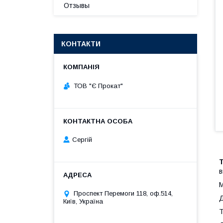
Отзывы
КОНТАКТИ
ТОВ "Є Прокат"
Сергій
в
М
Проспект Перемоги 118, оф.514,
Д
Київ, Україна
Т