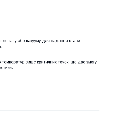
ного газу або вакууму для надання стали
ь.
 температур вище критичних точок, що дає змогу
истики.