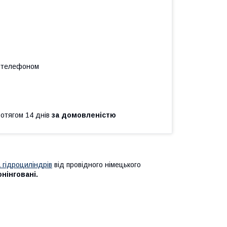
а телефоном
ротягом 14 днів
за домовленістю
 гідроциліндрів
від провідного німецького
онінговані.