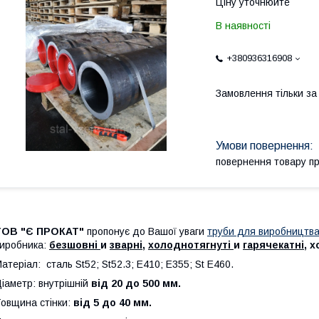
Ціну уточнюйте
В наявності
+380936316908
Замовлення тільки з
повернення товару п
ТОВ "
Є ПРОКАТ"
пропонує до Вашої уваги
труби для виробництва
иробника:
безшовні
и
зварні
,
холоднотягнуті
и
гарячекатні
, х
атеріал: сталь St52; St52.3; E410; E355; St E460.
іаметр: внутрішній
від 20 до 500 мм.
овщина стінки:
від 5 до 40 мм.