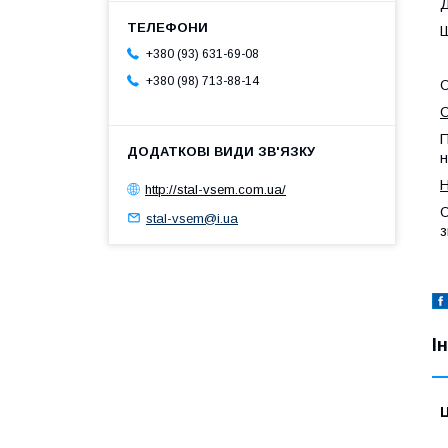
Д
Ш
+380 (93) 631-69-08
+380 (98) 713-88-14
О
П
н
Н
http://stal-vsem.com.ua/
О
stal-vsem@i.ua
з
І
Ц