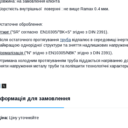
овжина: на замовлення клієнта
орсткість внутрішньої поверхні : не вище Ramax 0.4 мкм.
статочне оброблення:
Отжиг
("SR" согласно EN10305/"BK+S" згідно з DIN 2391).
ісля остаточного протягування
труба
відпалює в середовищі інерт
айкращою однорідної структури та зняття надлишкових напружен
ормалізація
("N" згідно з EN10305/NBK" згідно з DIN 2391).
тримана холодним протягуванням труба піддається нагріванню до
няти напруження металу труби та поліпшити технологічні характер
нформація для замовлення
іна:
Ціну уточнюйте