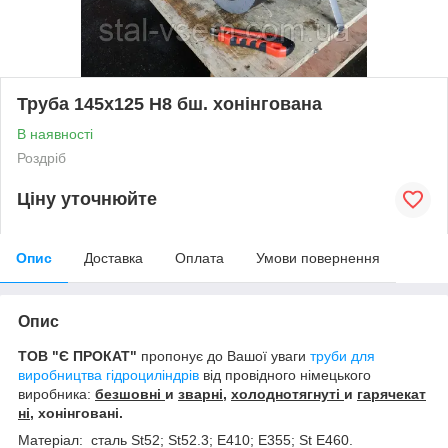
Труба 145х125 H8 бш. хонінгована
В наявності
Роздріб
Ціну уточнюйте
Опис
Доставка
Оплата
Умови повернення
Опис
ТОВ "
Є ПРОКАТ"
пропонує до Вашої уваги
труби для
виробництва гідроциліндрів
від провідного німецького
виробника:
безшовні
и
зварні
,
холоднотягнуті
и
гарячекат
ні
, хонінговані.
Матеріал: сталь St52; St52.3; E410; E355; St E460.