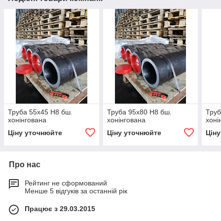
Труба 55х45 H8 бш.
Труба 95х80 H8 бш.
Труб
хонінгована
хонінгована
хоні
Ціну уточнюйте
Ціну уточнюйте
Цін
Про нас
Рейтинг не сформований
Менше 5 відгуків за останній рік
Працює з 29.03.2015