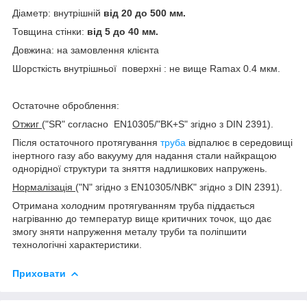
Діаметр: внутрішній
від 20 до 500 мм.
Товщина стінки:
від 5 до 40 мм.
Довжина: на замовлення клієнта
Шорсткість внутрішньої поверхні : не вище Ramax 0.4 мкм.
Остаточне оброблення:
Отжиг
("SR" согласно EN10305/"BK+S" згідно з DIN 2391).
Після остаточного протягування
труба
відпалює в середовищі
інертного газу або вакууму для надання стали найкращою
однорідної структури та зняття надлишкових напружень.
Нормалізація
("N" згідно з EN10305/NBK" згідно з DIN 2391).
Отримана холодним протягуванням труба піддається
нагріванню до температур вище критичних точок, що дає
змогу зняти напруження металу труби та поліпшити
технологічні характеристики.
Приховати