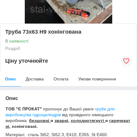
Труба 73х63 H9 хонінгована
В наявності
Роздріб
Ціну уточнюйте
Опис
Доставка
Оплата
Умови повернення
Опис
ТОВ "
Є ПРОКАТ"
пропонує до Вашої уваги
труби для
виробництва гідроциліндрів
від провідного німецького
виробника:
безшовні
и
зварні
,
холоднотягнуті
и
гарячекат
ні
, хонінговані.
Матеріал: сталь St52; St52.3; E410; E355; St E460.