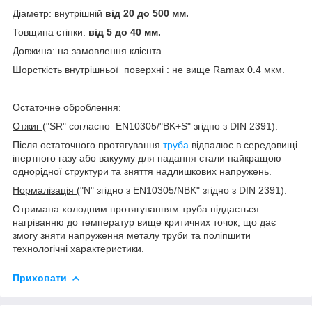
Діаметр: внутрішній
від 20 до 500 мм.
Товщина стінки:
від 5 до 40 мм.
Довжина: на замовлення клієнта
Шорсткість внутрішньої поверхні : не вище Ramax 0.4 мкм.
Остаточне оброблення:
Отжиг
("SR" согласно EN10305/"BK+S" згідно з DIN 2391).
Після остаточного протягування
труба
відпалює в середовищі
інертного газу або вакууму для надання стали найкращою
однорідної структури та зняття надлишкових напружень.
Нормалізація
("N" згідно з EN10305/NBK" згідно з DIN 2391).
Отримана холодним протягуванням труба піддається
нагріванню до температур вище критичних точок, що дає
змогу зняти напруження металу труби та поліпшити
технологічні характеристики.
Приховати