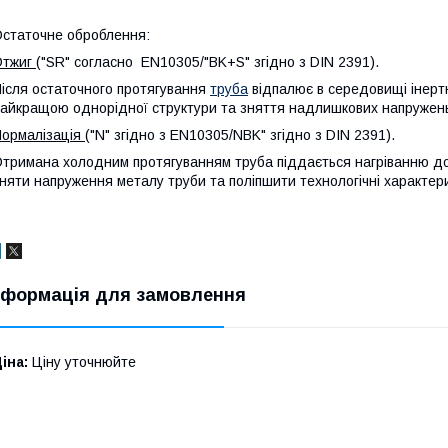
статочне оброблення:
Отжиг
("SR" согласно EN10305/"BK+S" згідно з DIN 2391).
ісля остаточного протягування
труба
відпалює в середовищі інерт
айкращою однорідної структури та зняття надлишкових напружен
ормалізація
("N" згідно з EN10305/NBK" згідно з DIN 2391).
тримана холодним протягуванням труба піддається нагріванню до
няти напруження металу труби та поліпшити технологічні характер
нформація для замовлення
іна:
Ціну уточнюйте