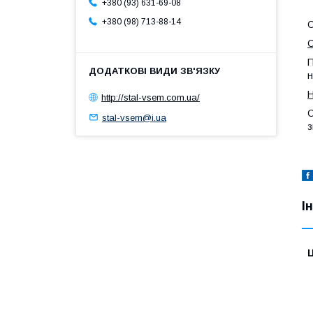
+380 (93) 631-69-08
+380 (98) 713-88-14
О
П
н
Н
http://stal-vsem.com.ua/
О
stal-vsem@i.ua
з
І
Ц