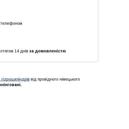
а телефоном
ротягом 14 днів
за домовленістю
 гідроциліндрів
від провідного німецького
онінговані.