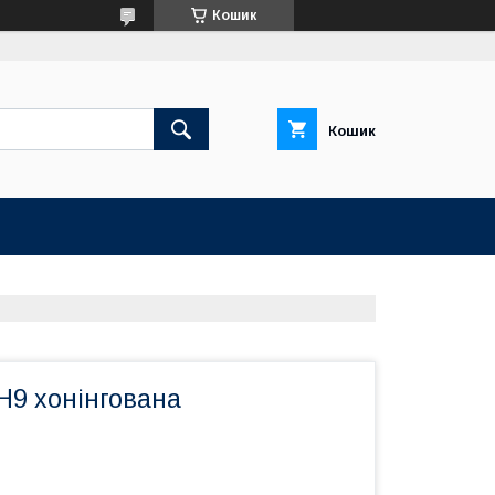
Кошик
Кошик
H9 хонінгована