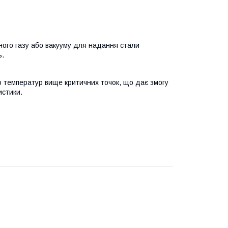
ного газу або вакууму для надання стали
ь.
 температур вище критичних точок, що дає змогу
истики.