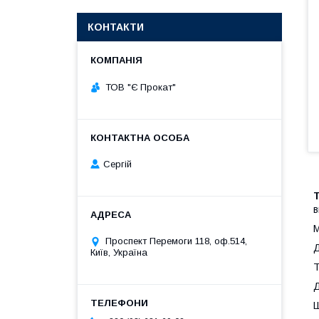
КОНТАКТИ
ТОВ "Є Прокат"
Сергій
в
М
Проспект Перемоги 118, оф.514,
Д
Київ, Україна
Т
Д
Ш