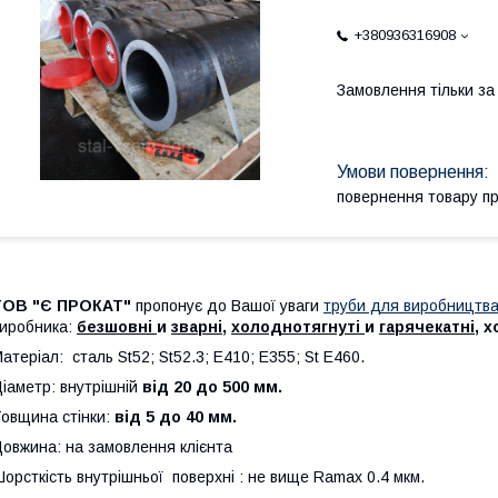
+380936316908
Замовлення тільки з
повернення товару п
ТОВ "
Є ПРОКАТ"
пропонує до Вашої уваги
труби для виробництва
иробника:
безшовні
и
зварні
,
холоднотягнуті
и
гарячекатні
, х
атеріал: сталь St52; St52.3; E410; E355; St E460.
іаметр: внутрішній
від 20 до 500 мм.
овщина стінки:
від 5 до 40 мм.
овжина: на замовлення клієнта
орсткість внутрішньої поверхні : не вище Ramax 0.4 мкм.