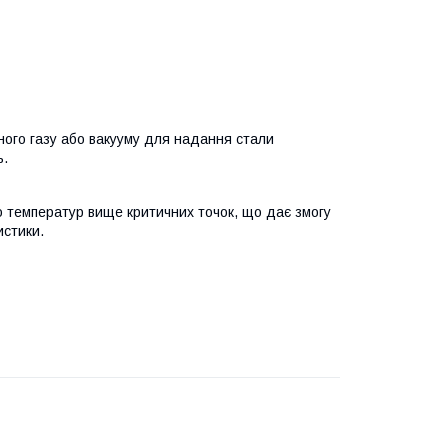
ного газу або вакууму для надання стали
ь.
 температур вище критичних точок, що дає змогу
истики.