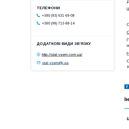
Д
Ш
+380 (93) 631-69-08
+380 (98) 713-88-14
О
П
н
Н
http://stal-vsem.com.ua/
О
stal-vsem@i.ua
з
І
Ц