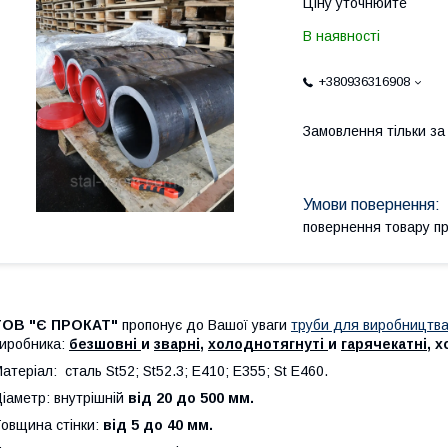
Ціну уточнюйте
В наявності
+380936316908
Замовлення тільки з
повернення товару п
ТОВ "
Є ПРОКАТ"
пропонує до Вашої уваги
труби для виробництва
иробника:
безшовні
и
зварні
,
холоднотягнуті
и
гарячекатні
, х
атеріал: сталь St52; St52.3; E410; E355; St E460.
іаметр: внутрішній
від 20 до 500 мм.
овщина стінки:
від 5 до 40 мм.