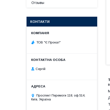
Отзывы
КОНТАКТИ
ТОВ "Є Прокат"
Сергій
в
М
Проспект Перемоги 118, оф.514,
Д
Київ, Україна
Т