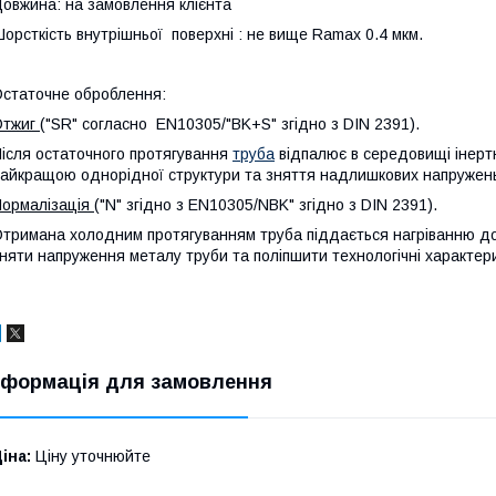
овжина: на замовлення клієнта
орсткість внутрішньої поверхні : не вище Ramax 0.4 мкм.
статочне оброблення:
Отжиг
("SR" согласно EN10305/"BK+S" згідно з DIN 2391).
ісля остаточного протягування
труба
відпалює в середовищі інерт
айкращою однорідної структури та зняття надлишкових напружен
ормалізація
("N" згідно з EN10305/NBK" згідно з DIN 2391).
тримана холодним протягуванням труба піддається нагріванню до
няти напруження металу труби та поліпшити технологічні характер
нформація для замовлення
іна:
Ціну уточнюйте