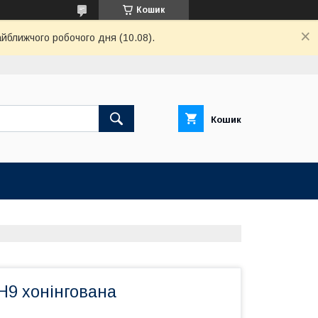
Кошик
айближчого робочого дня (10.08).
Кошик
H9 хонінгована