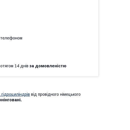
а телефоном
ротягом 14 днів
за домовленістю
 гідроциліндрів
від провідного німецького
онінговані.